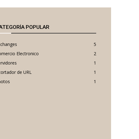
ATEGORÍA POPULAR
xchanges
5
mercio Electronico
2
rvidores
1
cortador de URL
1
hotos
1