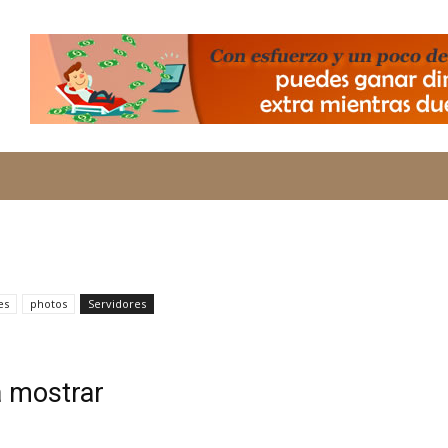
banners-vivir-de-la-web-con binance
es
photos
Servidores
a mostrar