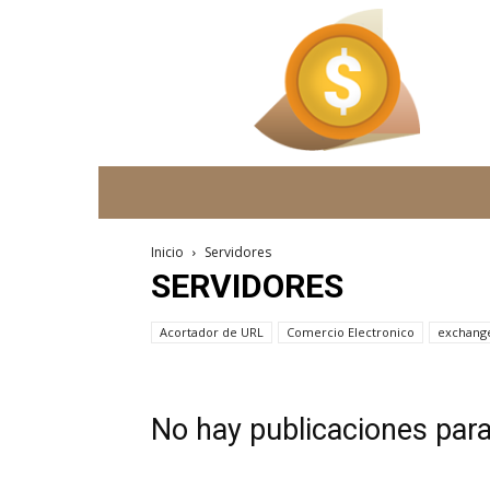
vivir
de
la
web
Inicio
Servidores
SERVIDORES
Acortador de URL
Comercio Electronico
exchang
No hay publicaciones par