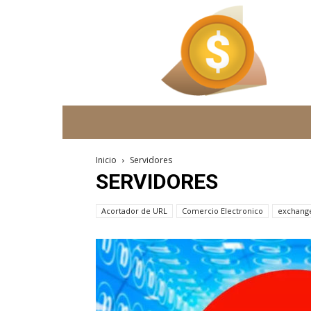
vivir
de
la
web
Inicio
Servidores
SERVIDORES
Acortador de URL
Comercio Electronico
exchang