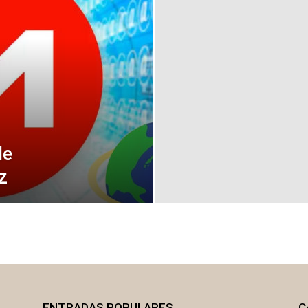
de
z
ENTRADAS POPULARES
C