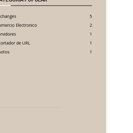
xchanges
5
mercio Electronico
2
rvidores
1
cortador de URL
1
hotos
1