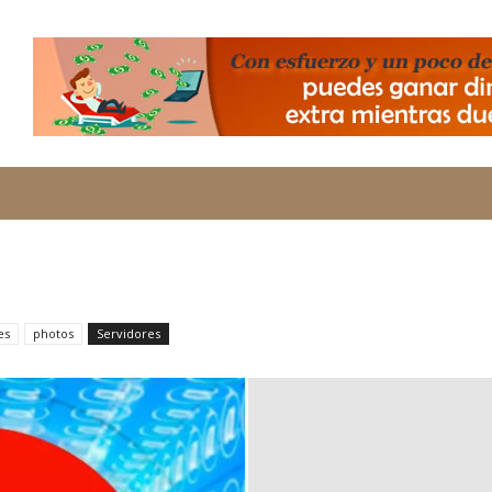
banners-vivir-de-la-web-con binance
es
photos
Servidores